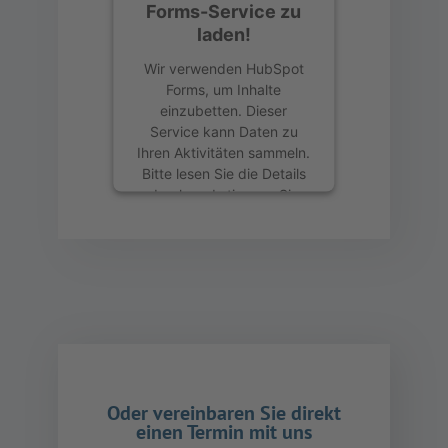
Forms-Service zu
laden!
Wir verwenden HubSpot
Forms, um Inhalte
einzubetten. Dieser
Service kann Daten zu
Ihren Aktivitäten sammeln.
Bitte lesen Sie die Details
durch und stimmen Sie
der Nutzung des Service
zu, um diese Inhalte
anzuzeigen.
Mehr Informationen
Akzeptieren
powered by
Usercentrics
Oder vereinbaren Sie direkt
Consent Management
einen Termin mit uns
Platform