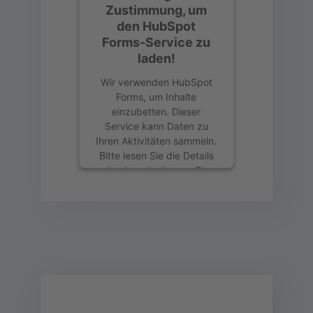
Zustimmung, um
den HubSpot
Forms-Service zu
laden!
Wir verwenden HubSpot
Forms, um Inhalte
einzubetten. Dieser
Service kann Daten zu
Ihren Aktivitäten sammeln.
Bitte lesen Sie die Details
durch und stimmen Sie
der Nutzung des Service
zu, um diese Inhalte
anzuzeigen.
Mehr Informationen
Akzeptieren
powered by
Usercentrics