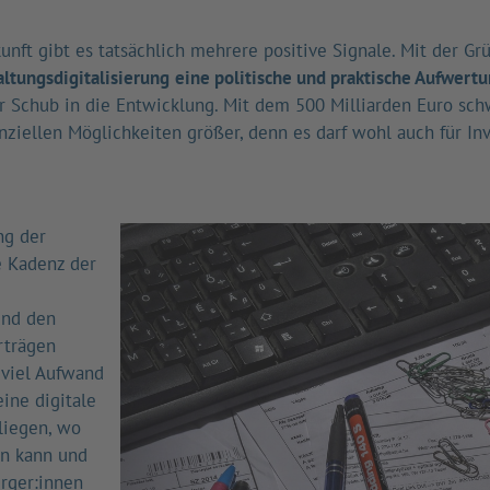
nft gibt es tatsächlich mehrere positive Signale. Mit der G
ltungsdigitalisierung
eine politische und praktische Aufwert
chub in die Entwicklung. Mit dem 500 Milliarden Euro sc
ziellen Möglichkeiten größer, denn es darf wohl auch für Inve
ng der
e Kadenz der
und den
rträgen
 viel Aufwand
eine digitale
liegen, wo
rn kann und
ürger:innen