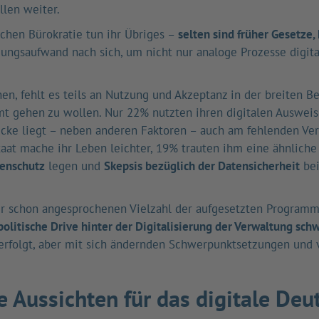
llen weiter.
hen Bürokratie tun ihr Übriges –
selten sind früher Gesetze
ungsaufwand nach sich, um nicht nur analoge Prozesse digita
hen, fehlt es teils an Nutzung und Akzeptanz in der breiten 
mt gehen zu wollen. Nur 22% nutzten ihren digitalen Ausweis
ke liegt – neben anderen Faktoren – auch am fehlenden Vert
taat mache ihr Leben leichter, 19% trauten ihm eine ähnliche
tenschutz
legen und
Skepsis bezüglich der Datensicherheit
bei
der schon angesprochenen Vielzahl der aufgesetzten Program
politische Drive hinter der Digitalisierung der Verwaltung sch
erfolgt, aber mit sich ändernden Schwerpunktsetzungen und v
e Aussichten für das digitale Deu