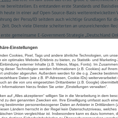
ne bereitstellen. Es entstanden erste Standards und Basisdi
ch heute in einer auf Open-Source-Basis weiterentwickelten Ve
ührung der Perso/ID seitdem auch wichtige Grundlagen für dig
er Zeit. Doch viele Dienste scheiterten an unzureichenden R
e erste gemeinsame E-Government-Strategie „Deutschland On
ertrag
der
IT-Planungsrat
als zentrales Koordinierungsgremiu
n weitere wichtige rechtliche Grundlagen fest, wie beispiels
 Kontaktkanäle zu Behörden.
ngsgesetz
von 2017
verpflichtete die Verwaltung bis Ende 2
line zugänglich zu machen. Ein Ziel, das bis heute nicht err
en 204 (Brandenburg) und 293 (Hamburg) Leistungen digital 
ezugangsänderungsgesetz
(„OZG 2.0") in Kraft. Es schuf neu
n, unter anderem die vollständige Digitalisierung von Bunde
p gearbeitet, damit bereits vorhandene Daten zwischen Behö
ge Meilensteine dieses Prozesses sind das
Registermodernis
Staatsvertrag, der das bundesweite Datenaustauschsystem N