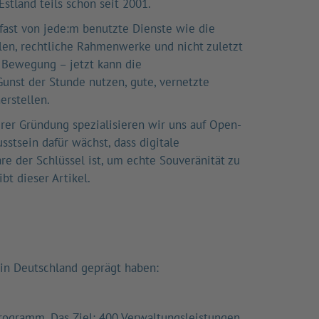
Estland teils schon seit 2001.
fast von jede:m benutzte Dienste wie die
llen, rechtliche Rahmenwerke und nicht zuletzt
n Bewegung – jetzt kann die
unst der Stunde nutzen, gute, vernetzte
erstellen.
serer Gründung spezialisieren wir uns auf Open-
sstsein dafür wächst, dass digitale
e der Schlüssel ist, um echte Souveränität zu
bt dieser Artikel.
 in Deutschland geprägt haben:
rogramm. Das Ziel: 400 Verwaltungsleistungen