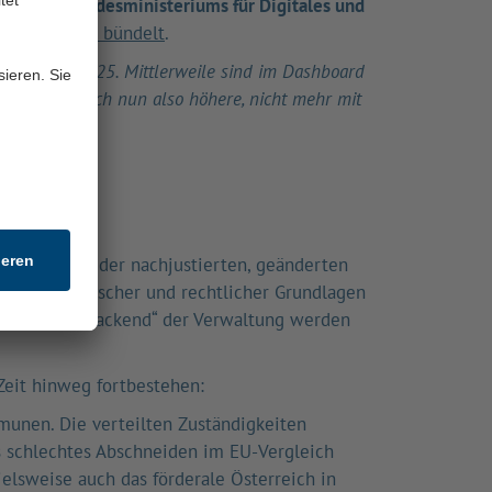
dung des
Bundesministeriums für Digitales und
ständigkeiten bündelt
.
e am 30.6.2025. Mittlerweile sind im Dashboard
r finden sich nun also höhere, nicht mehr mit
n, immer wieder nachjustierten, geänderten
eitung technischer und rechtlicher Grundlagen
 allem beim „Backend“ der Verwaltung werden
Zeit hinweg fortbestehen:
unen. Die verteilten Zuständigkeiten
s schlechtes Abschneiden im EU-Vergleich
pielsweise auch das förderale Österreich in