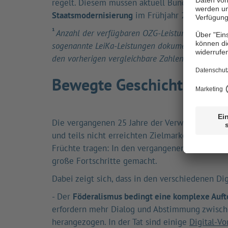
regelt. Diesem müssen aktuell Bundestag und L
Staatsmodernisierung
im Frühjahr 2025 dar,
da
¹
Anzahl der verfügbaren OZG-Leistungen laut „
Da
sogenannte LeiKa-Leistungen dokumentiert, von d
den vorherigen vergleichbare Zahlen.
Bewegte Geschichte – fo
Die vergangenen 25 Jahre der Verwaltungsdigit
und teils nicht erreichten Zielmarken. Erkenn
Früchte tragen: In den vergangenen Jahren ste
große Fortschritte gemacht.
Dabei zeigt sich, dass in den verschiedenen Di
- Der
Föderalismus bedingt eine komplexe Auft
erfordern mehr Dialog und Abstimmung zwischen
herangezogen. In der Tat sind einige
Digital-Vo