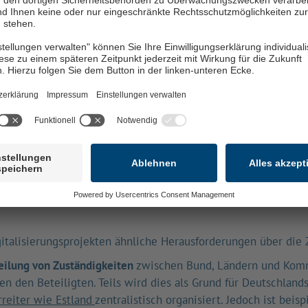
änder noch zustimmen. Eine (positive) Zäsur stellt die Grün
s erstmals die zuvor auf verschiedene Ressorts verteilten Zu
shboard Digitale Verwaltung
“ vor der Umstellung der Zählweis
enen meist mehrere in einem OZG-Dienst umgesetzt werden – hie
rtbestehende Herausforderungen
alisierung sind also zum einen geprägt von unterschiedliche
bar ist jedoch auch, dass die mühsame Aushandlung und Erarb
igt die Zahl der verfügbaren Dienste kontinuierlich und vor
gitalisierungsprojekten ähnliche Herausforderungen über die 
eilung von Zuständigkeiten
zwischen Bund, Ländern und Komm
 den Beteiligten. Teils wird dies als Grund für Deutschland
rreiter wie Estland
zentralistisch organisiert. Jedoch ist beis