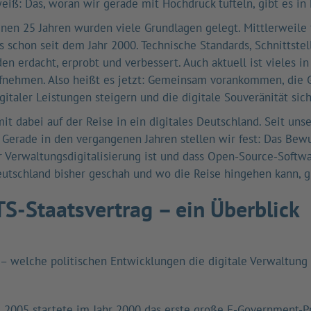
weiß: Das, woran wir gerade mit Hochdruck tüfteln, gibt es in 
enen 25 Jahren wurden viele Grundlagen gelegt. Mittlerweile 
es schon seit dem Jahr 2000. Technische Standards, Schnittste
n erdacht, erprobt und verbessert. Auch aktuell ist vieles i
fnehmen. Also heißt es jetzt: Gemeinsam vorankommen, die G
gitaler Leistungen steigern und die digitale Souveränität sich
mit dabei auf der Reise in ein digitales Deutschland. Seit un
. Gerade in den vergangenen Jahren stellen wir fest: Das Bewu
 Verwaltungsdigitalisierung ist und dass Open-Source-Softwar
eutschland bisher geschah und wo die Reise hingehen kann, gi
-Staatsvertrag – ein Überblick
 – welche politischen Entwicklungen die digitale Verwaltung
 2005
startete im Jahr 2000 das erste große E-Government-P