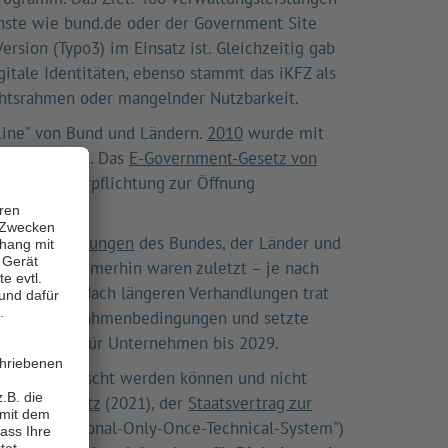
enste wie bund.de oder der Government Site
rsion (Typo3) im Einsatz ist. Gleichzeitig gab
itale Identitäten, ebenso stammt das iKFZ als
echtsrahmen oder mangelnder Nutzbarkeit.
line" von Bund und Ländern.
2010
wurde mit
m geschaffen. Das
E-Government-Gesetz von
weise die Verpflichtung zur Öffnung
022 575 Leistungen
des Bundes, der Länder und
eicht ist. Immerhin waren zuletzt – je nach
¹
verfügbar.
Nach längeren Verhandlungen trat
e rechtliche Rahmenbedingungen und setzte
sleistungen für Unternehmen bis 2029.
rden ausgetauscht werden können und nicht
ierungsgesetz
(2021), der
Staatsvertrag zur
OOTS („National-Only-Once-Technical-System")