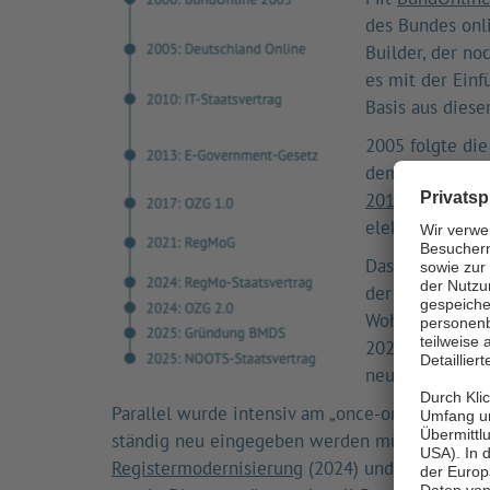
des Bundes onli
Builder, der no
es mit der Einf
Basis aus dies
2005 folgte di
dem
IT-Staatsv
2013
legte dan
elektronischer
Das
Onlinezuga
der Kommunen on
Wohnort zwisch
2024 das
Onlin
neue Zielmarke
Parallel wurde intensiv am „once-only"-Prinzi
ständig neu eingegeben werden müssen. Wichti
Registermodernisierung
(2024) und der NOOTS-