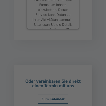
Forms, um Inhalte
einzubetten. Dieser
Service kann Daten zu
Ihren Aktivitäten sammeln.
Bitte lesen Sie die Details
durch und stimmen Sie
der Nutzung des Service
zu, um diese Inhalte
anzuzeigen.
Mehr Informationen
Akzeptieren
powered by
Usercentrics
Oder vereinbaren Sie direkt
Consent Management
einen Termin mit uns
Platform
Zum Kalender