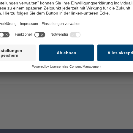
den HubSpot Forms-Service zu
laden!
Wir verwenden HubSpot Forms, um Inhalte
einzubetten. Dieser Service kann Daten zu Ihren
Aktivitäten sammeln. Bitte lesen Sie die Details
durch und stimmen Sie der Nutzung des Service
zu, um diese Inhalte anzuzeigen.
Mehr Informationen
Akzeptieren
powered by
Usercentrics Consent Management
Platform