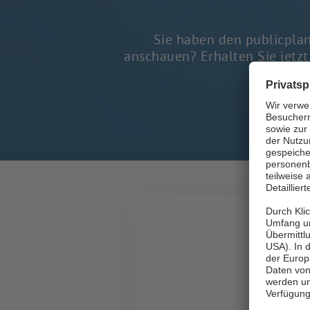
Sie haben den publicpla
anschauen? Erhalten Sie jetz