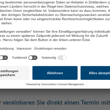
Wir verwenden HubSpot Forms, um Inhalte
einzubetten. Dieser Service kann Daten zu Ihren
Aktivitäten sammeln. Bitte lesen Sie die Details
durch und stimmen Sie der Nutzung des Service
zu, um diese Inhalte anzuzeigen.
Mehr Informationen
Akzeptieren
powered by
Usercentrics Consent Management
Platform
 vereinbaren Sie direkt einen Termin mi