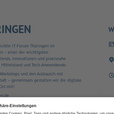
RINGEN
W
echtle IT-Forum Thüringen im
in – einer der wichtigsten
Trends, Innovationen und praxisnahe
g, Mittelstand und Tech-Anwendende.
 Workshops und den Austausch mit
haft – gemeinsam gestalten wir die digitale
Ort mit!
en.de