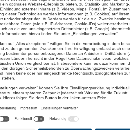
iche Verwaltung, die Bürger:innen,
utzung von Open-Source-Software (OSS) im E-
kt. Da wir zu 100 % auf die öffentliche
ehen wir die politischen, organisatorischen,
änge sowie Abhängigkeiten.
Erfahren Sie hier