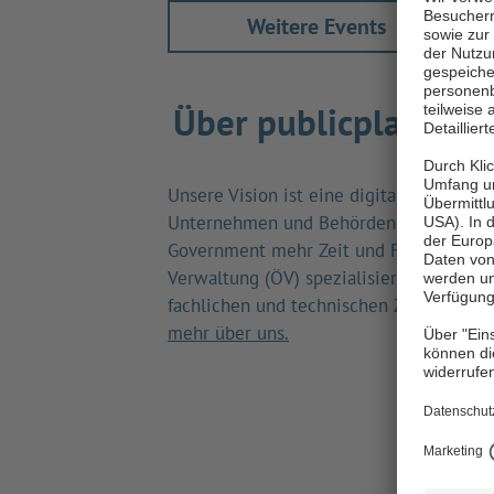
Weitere Events
Über publicplan
Unsere Vision ist eine digitalere öffentl
Unternehmen und Behörden durch die N
Government mehr Zeit und Freiheit schen
Verwaltung (ÖV) spezialisiert sind, verst
fachlichen und technischen Zusammenh
mehr über uns.