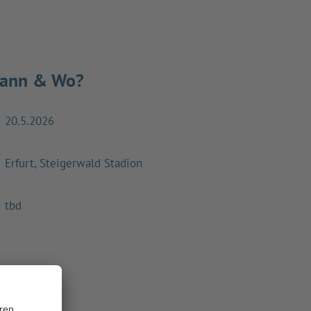
ann & Wo?
20.5.
2026
Erfurt, Steigerwald Stadion
tbd