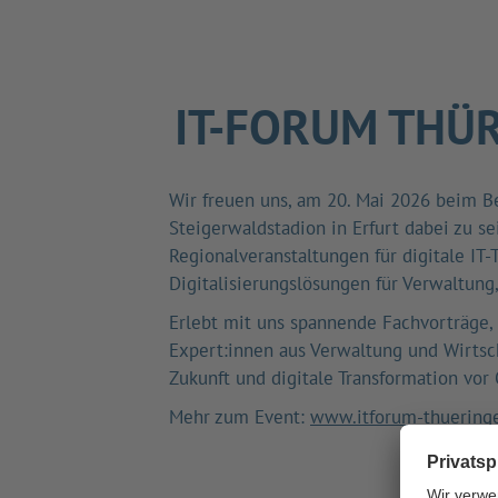
IT-FORUM THÜ
Wir freuen uns, am 20. Mai 2026 beim B
Steigerwaldstadion in Erfurt dabei zu se
Regionalveranstaltungen für digitale IT-
Digitalisierungslösungen für Verwaltun
Erlebt mit uns spannende Fachvorträge,
Expert:innen aus Verwaltung und Wirtsc
Zukunft und digitale Transformation vor 
Mehr zum Event:
www.itforum-thuering