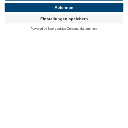
Leistungen
Karriere
Blog
Lösungen
Über uns
Events
Referenzen
Impressum
Kontakt
Datenschutz
©2025 publicplan. All rights reserved.